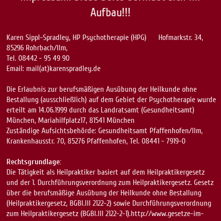
Aufbau!!!
Karen Sippl-Spradley, HP Psychotherapie (HPG) Hofmarkstr. 34,
85296 Rohrbach/Ilm,
Tel. 08442 - 95 49 90
Email: mail(at)karenspradley.de
Die Erlaubnis zur berufsmäßigen Ausübung der Heilkunde ohne
Bestallung (ausschließlich) auf dem Gebiet der Psychotherapie wurde
erteilt am 14.06.1999 durch das Landratsamt (Gesundheitsamt)
München, Mariahilfplatz17, 81541 München
Zuständige Aufsichtsbehörde: Gesundheitsamt Pfaffenhofen/Ilm,
Krankenhausstr. 70, 85276 Pfaffenhofen, Tel. 08441 - 7919-0
Rechtsgrundlage:
Die Tätigkeit als Heilpraktiker basiert auf dem Heilpraktikergesetz
und der 1. Durchführungsverordnung zum Heilpraktikergesetz. Gesetz
über die berufsmäßige Ausübung der Heilkunde ohne Bestallung
(Heilpraktikergesetz, BGBI.III 2122-2) sowie Durchführungsverordnung
zum Heilpraktikergesetz (BGBI.III 2122-2-1).http://www.gesetze-im-